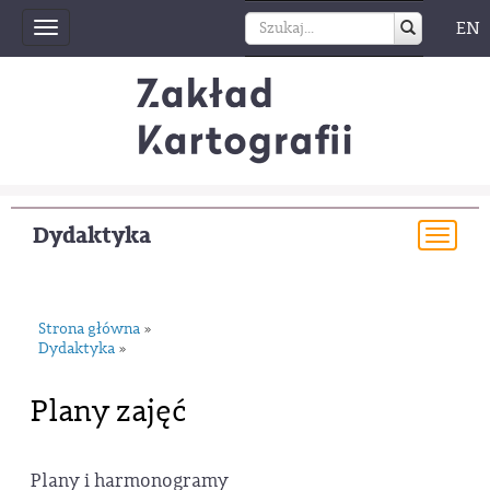
EN
Toggle
navigation
Dydaktyka
Togg
navi
Strona główna
»
Dydaktyka
»
Plany zajęć
Plany i harmonogramy