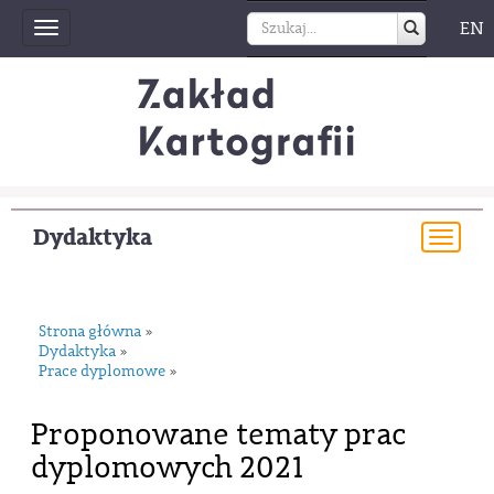
EN
Toggle
navigation
Dydaktyka
Togg
navi
Strona główna
»
Dydaktyka
»
Prace dyplomowe
»
Proponowane tematy prac
dyplomowych 2021