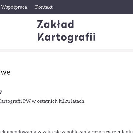
Współpraca
Kontakt
owe
w
tografii PW w ostatnich kilku latach.
rekomendowania w zakresie zapobiegania rozprzestrzenianiu 