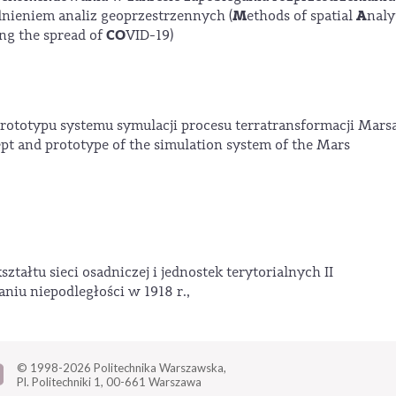
M
A
ieniem analiz geoprzestrzennych (
ethods of spatial
naly
CO
ng the spread of
VID-19)
rototypu systemu symulacji procesu terratransformacji Mars
t and prototype of the simulation system of the Mars
tałtu sieci osadniczej i jednostek terytorialnych II
aniu niepodległości w 1918 r.,
© 1998-2026
Politechnika Warszawska,
Pl. Politechniki 1,
00-661 Warszawa