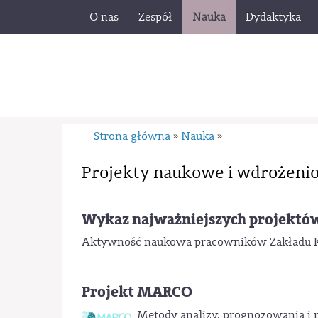
O nas
Zespół
Nauka
Dydaktyka
Strona główna
Nauka
»
»
Projekty naukowe i wdrożeni
Wykaz najważniejszych projektó
Aktywność naukowa pracowników Zakładu Kar
Projekt MARCO
Metody analizy, prognozowania i 