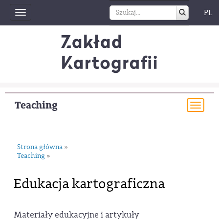
PL
Toggle
navigation
Teaching
Togg
navi
Strona główna
»
Teaching
»
Edukacja kartograficzna
Materiały edukacyjne i artykuły