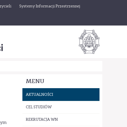
ycieli
Systemy Informacji Przestrzennej
i
MENU
AKTUALNOŚCI
CEL STUDIÓW
REKRUTACJA WN
nym