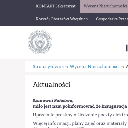
KONTAKT Sekretariat
Wycena Nieruchomości
Rozwój Obszarów Wiejskich
Gospodarka Przes
Strona główna
Wycena Nieruchomości
A
→
→
Aktualności
Szanowni Państwo,
miło jest nam poinformować, że Inauguracja 
Uprzejmie prosimy o śledzenie poczty elektr
Więcej informacji, plany zajęć oraz materia