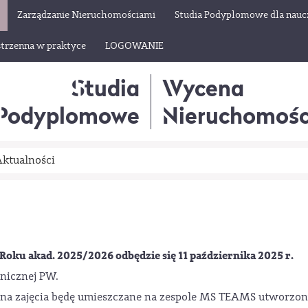
Zarządzanie Nieruchomościami
Studia Podyplomowe dla naucz
trzenna w praktyce
LOGOWANIE
Studia
Wycena
Podyplomowe
Nieruchomośc
ktualności
Roku akad. 2025/2026 odbędzie się 11 października 2025 r.
onicznej PW.
ły na zajęcia będę umieszczane na zespole MS TEAMS utworzo